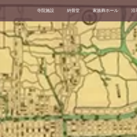
寺院施設
納骨堂
家族葬ホール
沿