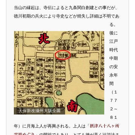
当山の縁起は、寺伝によると九条関白創建との事だが、
徳川初期の兵火により寺史などが焼失し詳細は不明であ
る。
後に
江戸
時代
中期
の安
永年
間
（１
７７
２～
天保新改攝州大阪全圖
８１
年）に月海上人が再興される。上人は「
摂津八十八ヶ所
霊場めぐり
」の開祖でもあり、とても徳が高く辻説法さ