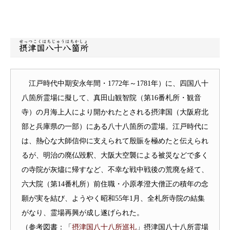
せっつこくはちじゅうはちかしょ
摂津国八十八箇所
江戸時代中期安永年間・1772年～1781年）に、四国八十
八箇所霊場に擬して、真田山観智院（第16番札所・観音
寺）の月海上人により開かれたとされる摂津国（大阪府北
部と兵庫県の一部）にある八十八箇所の霊場。江戸時代に
は、熱心な大師信仰に支えられて殷賑を極めたと伝えられ
るが、明治の廃仏毀釈、大阪大空襲による被災などで多く
の寺院が灰燼に帰すなど、不幸な戦中戦後の荒廃を経て、
六大院（第14番札所）前住職・小原孝澄大僧正の積年の念
願が実を結び、ようやく昭和55年1月、全札所寺院の結集
がなり、霊場再興が成し遂げられた。
（参考図書：「
摂津国八十八所巡礼
」摂津国八十八所霊場