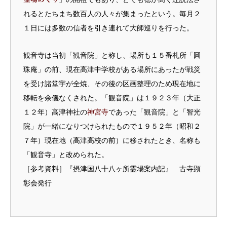
れるとたちまち数百人の人々が集まったという。毎月２
１日には多数の信者を引き連れて大師巡りを行った。
観音寺は当初「観音院」と称し、場所も１５番札所「圓
珠庵」の前、現在高津中学校がある場所にあったが戦災
を受け諸堂宇が全焼、その後の区画整理のため現在地に
移転を余儀なくされた。「観音院」は１９２３年（大正
１２年）高津神社の
神宮寺
であった「観音院」と「智光
院」が一緒になりつけられたもので１９５２年（昭和２
７年）現在地（高津高校の前）に移されたとき、名称も
「観音寺」と改められた。
［参考資料］『摂津国八十八ヶ所霊場案内記』 古寺顕
彰会発行