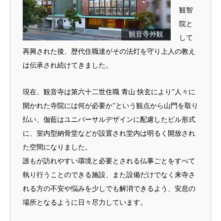
観智
院と
観音寺外観
して
再興された後、歴代住職達がその法灯を守り上人の教え
は伝承され続けてきました。
現在、観音寺は第六十二世住職 青山 快玄により”人々に
開かれた寺院には何が必要か”という観点から山門を取り
払い、伽藍はユニバーサルデザインに配慮したビル形式
に、室内型納骨堂などが設置され堂内は明るく開放され
た空間になりました。
誰もが訪れやすい環境と必要とされる仏事ごとをすべて
執り行うことのできる施設、また設備だけでなく来寺さ
れる方の不安や悩みを少しでも解消できるよう、安息の
場所となるように日々尽力しています。