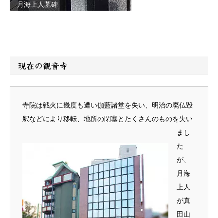
月海上人墓碑
現在の観音寺
寺院は戦火に幾度も遭い伽藍諸堂を失い、明治の廃仏毀
釈などにより移転、地所の閉塞とたくさんのものを失い
まし
た
が、
月海
上人
が真
田山