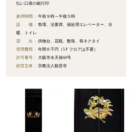
払い口座の銀行印
参拝時間
午前９時～午後５時
設 備
祭壇、法要席、福祉用エレベーター、冷
暖、トイレ
貸 出
供物台、花瓶、数珠、喪ネクタイ
管理費用
年間６千円（5Ｆフロアは不要）
許可番号
大阪市令天保60号
経営主体
宗教法人観音寺